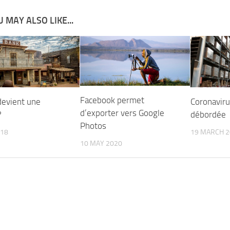
 MAY ALSO LIKE...
Facebook permet
devient une
Coronavir
d’exporter vers Google
?
débordée
Photos
018
19 MARCH 2
10 MAY 2020