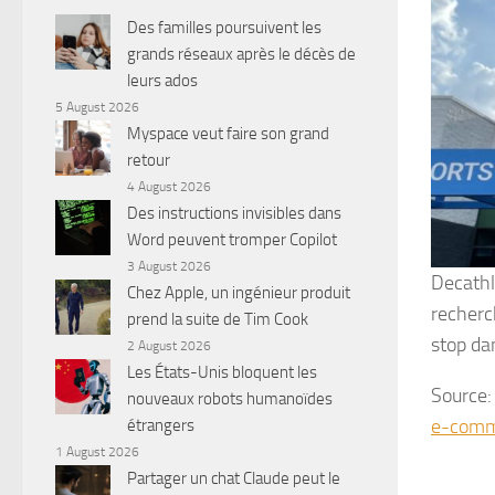
Des familles poursuivent les
grands réseaux après le décès de
leurs ados
5 August 2026
Myspace veut faire son grand
retour
4 August 2026
Des instructions invisibles dans
Word peuvent tromper Copilot
3 August 2026
Decathl
Chez Apple, un ingénieur produit
recherc
prend la suite de Tim Cook
stop da
2 August 2026
Les États-Unis bloquent les
Source
nouveaux robots humanoïdes
e-comm
étrangers
1 August 2026
Partager un chat Claude peut le