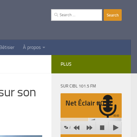
Search
for:
Bêtisier
À propos
PLUS
SUR CIBL 101.5 FM
sur son
Net Éclair #012
00:00
Agrandir