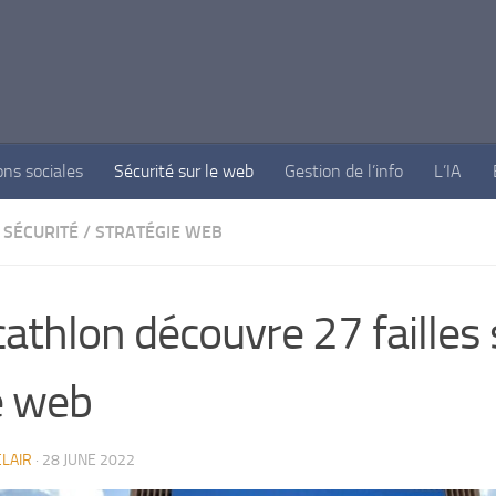
ons sociales
Sécurité sur le web
Gestion de l’info
L’IA
SÉCURITÉ
/
STRATÉGIE WEB
athlon découvre 27 failles 
e web
LAIR
·
28 JUNE 2022