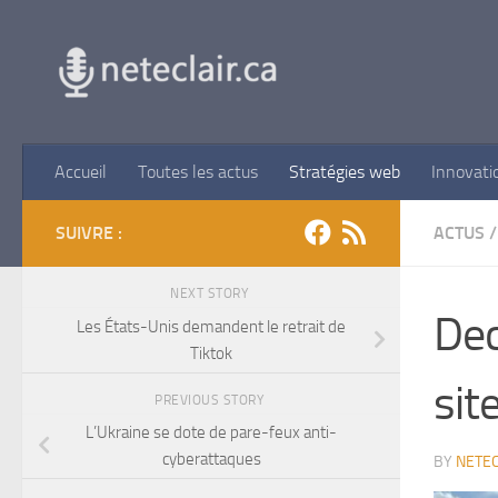
Skip to content
Accueil
Toutes les actus
Stratégies web
Innovati
SUIVRE :
ACTUS
/
NEXT STORY
Dec
Les États-Unis demandent le retrait de
Tiktok
sit
PREVIOUS STORY
L’Ukraine se dote de pare-feux anti-
cyberattaques
BY
NETEC