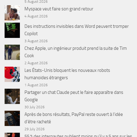
5 August 2026
Myspace veut faire son grand retour
4 August 2026
Des instructions invisibles dans Word peuvent tromper
Copilot
3 August 2026
Chez Apple, un ingénieur produit prend la suite de Tim
Cook
2 August 2026
Les États-Unis bloquent les nouveaux robots
humanoïdes étrangers
1 August 2026
Partager un chat Claude peut le faire apparaître dans
Google
30 July 2026
Après de bons résultats, PayPal reste ouvert à l’idée
d’être racheté
29 July 2026
55 % des internautes publient moins qu’il y a 5 ans sur les