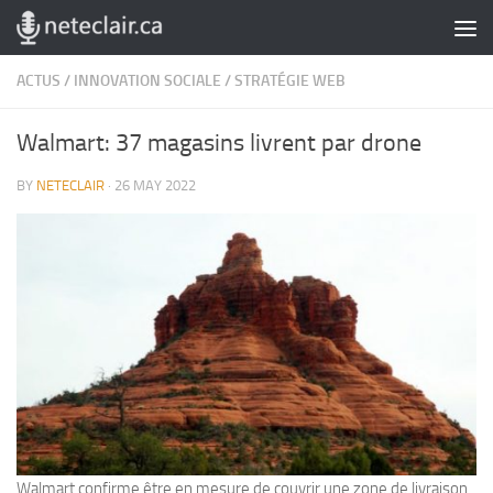
Skip to content
ACTUS
/
INNOVATION SOCIALE
/
STRATÉGIE WEB
Walmart: 37 magasins livrent par drone
BY
NETECLAIR
·
26 MAY 2022
Walmart confirme être en mesure de couvrir une zone de livraison