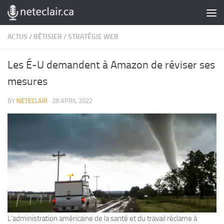
Skip to content
ACTUS
/
BÊTISIER
/
STRATÉGIE WEB
Les É-U demandent à Amazon de réviser ses
mesures
BY
NETECLAIR
·
28 APRIL 2022
L’administration américaine de la santé et du travail réclame à