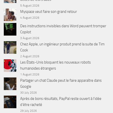
5 August 2026
Myspace veut faire son grand retour
4 August 2026
Des instructions invisibles dans Word peuvent tromper
Copilot
3 August 2026
Chez Apple, un ingénieur produit prend la suite de Tim
Cook
2 August 2026
Les États-Unis bloquent les nouveaux robots
humanoïdes étrangers
1 August 2026
Partager un chat Claude peut le faire apparaître dans
Google
30 July 2026
Après de bons résultats, PayPal reste ouvert à l’idée
d’être racheté
29 July 2026