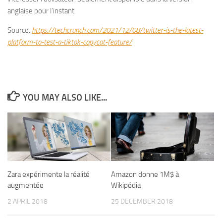
anglaise pour l’instant.
Source:
https://techcrunch.com/2021/12/08/twitter-is-the-latest-
platform-to-test-a-tiktok-copycat-feature/
YOU MAY ALSO LIKE...
Zara expérimente la réalité
Amazon donne 1M$ à
augmentée
Wikipédia
2 APRIL 2018
25 DECEMBER 2018