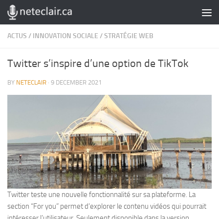
Skip to content
ACTUS
/
INNOVATION SOCIALE
/
STRATÉGIE WEB
Twitter s’inspire d’une option de TikTok
BY
NETECLAIR
·
9 DECEMBER 2021
Twitter teste une nouvelle fonctionnalité sur sa plateforme. La
section “For you” permet d’explorer le contenu vidéos qui pourrait
intéresser l’utilisateur. Seulement disponible dans la version