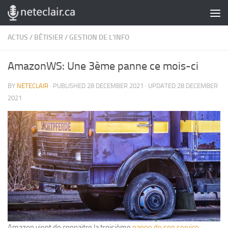
Skip to content
ACTUS
/
BÊTISIER
/
GESTION DE L'INFO
AmazonWS: Une 3ème panne ce mois-ci
BY
NETECLAIR
· PUBLISHED
28 DECEMBER 2021
· UPDATED
28 DECEMBER
2021
Amazon vient de connaitre la troisième
panne de son service