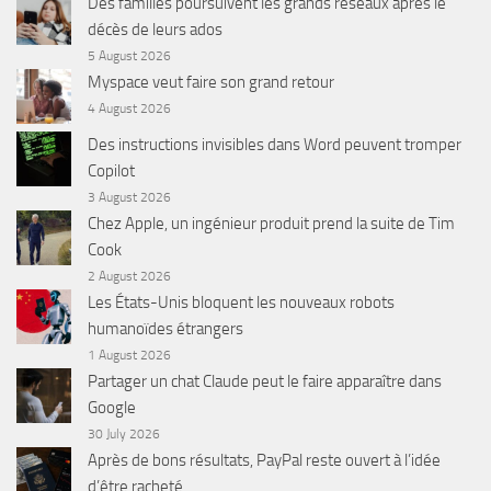
Des familles poursuivent les grands réseaux après le
décès de leurs ados
5 August 2026
Myspace veut faire son grand retour
4 August 2026
Des instructions invisibles dans Word peuvent tromper
Copilot
3 August 2026
Chez Apple, un ingénieur produit prend la suite de Tim
Cook
2 August 2026
Les États-Unis bloquent les nouveaux robots
humanoïdes étrangers
1 August 2026
Partager un chat Claude peut le faire apparaître dans
Google
30 July 2026
Après de bons résultats, PayPal reste ouvert à l’idée
d’être racheté