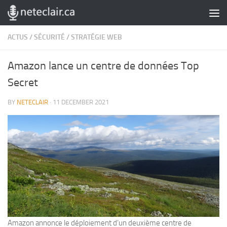
Skip to content
ACTUS
/
SÉCURITÉ
/
STRATÉGIE WEB
Amazon lance un centre de données Top
Secret
BY
NETECLAIR
·
11 DECEMBER 2021
Amazon annonce le déploiement d’un deuxième centre de