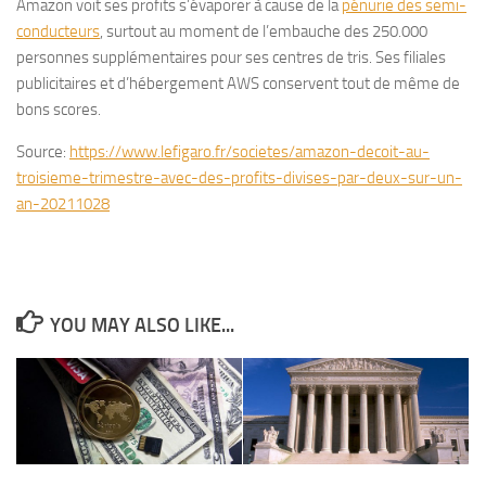
Amazon voit ses profits s’évaporer à cause de la
pénurie des semi-
conducteurs
, surtout au moment de l’embauche des 250.000
personnes supplémentaires pour ses centres de tris. Ses filiales
publicitaires et d’hébergement AWS conservent tout de même de
bons scores.
Source:
https://www.lefigaro.fr/societes/amazon-decoit-au-
troisieme-trimestre-avec-des-profits-divises-par-deux-sur-un-
an-20211028
YOU MAY ALSO LIKE...