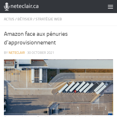
Skip to content
ACTUS
/
BÊTISIER
/
STRATÉGIE WEB
Amazon face aux pénuries
d’approvisionnement
BY
NETECLAIR
·
30 OCTOBER 2021