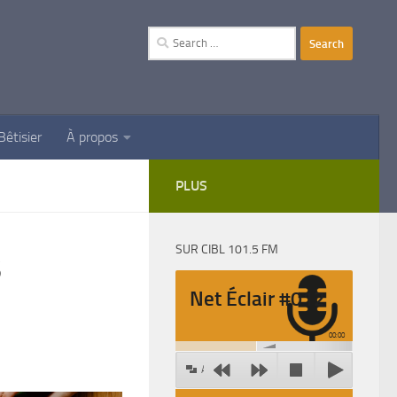
Search
for:
Bêtisier
À propos
PLUS
SUR CIBL 101.5 FM
s
Net Éclair #012
00:00
Agrandir