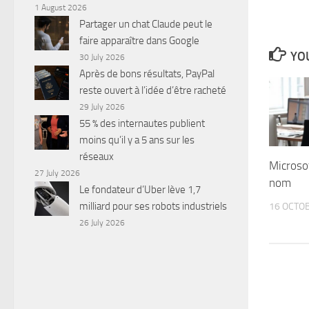
1 August 2026
Partager un chat Claude peut le
faire apparaître dans Google
YOU
30 July 2026
Après de bons résultats, PayPal
reste ouvert à l’idée d’être racheté
29 July 2026
55 % des internautes publient
moins qu’il y a 5 ans sur les
réseaux
Microso
27 July 2026
nom
Le fondateur d’Uber lève 1,7
milliard pour ses robots industriels
16 OCTO
26 July 2026