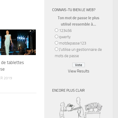
CONNAIS-TU BIEN LE WEB?
Ton mot de passe le plus
utilisé ressemble à...
123456
qwerty
motdepasse123
J’utilise un gestionnaire de
mots de passe
de tablettes
sse
View Results
R 2019
ENCORE PLUS CLAIR