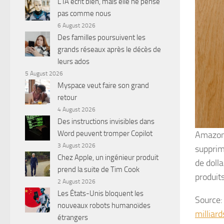
L’IA écrit bien, mais elle ne pense
pas comme nous
6 August 2026
Des familles poursuivent les
grands réseaux après le décès de
leurs ados
5 August 2026
Myspace veut faire son grand
retour
4 August 2026
Des instructions invisibles dans
Word peuvent tromper Copilot
Amazon 
3 August 2026
supprim
Chez Apple, un ingénieur produit
de doll
prend la suite de Tim Cook
produit
2 August 2026
Les États-Unis bloquent les
Source
nouveaux robots humanoïdes
millia
étrangers