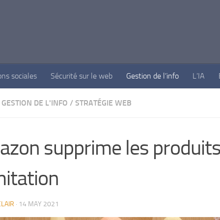
ons sociales
Sécurité sur le web
Gestion de l’info
L’IA
GESTION DE L'INFO
/
STRATÉGIE WEB
zon supprime les produit
mitation
LAIR
·
14 MAY 2021