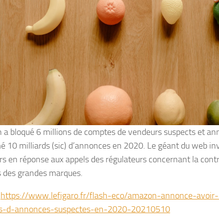
a bloqué 6 millions de comptes de vendeurs suspects et an
é 10 milliards (sic) d’annonces en 2020. Le géant du web inv
ars en réponse aux appels des régulateurs concernant la cont
s des grandes marques.
:
https://www.lefigaro.fr/flash-eco/amazon-annonce-avoir
rds-d-annonces-suspectes-en-2020-20210510