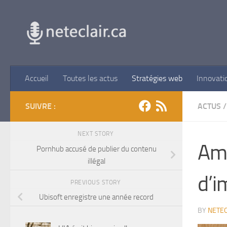
Skip to content
Accueil
Toutes les actus
Stratégies web
Innovati
SUIVRE :
ACTUS
/
NEXT STORY
Ama
Pornhub accusé de publier du contenu
illégal
d’i
PREVIOUS STORY
Ubisoft enregistre une année record
BY
NETEC