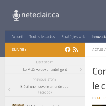
Skip to content
Accueil
Toutes les actus
Stratégies web
Innovati
SUIVRE :
ACTUS
/
NEXT STORY
Cor
Le McDrive devient intelligent
PREVIOUS STORY
le 
Brésil: une nouvelle amende pour
Facebook
BY
NETEC