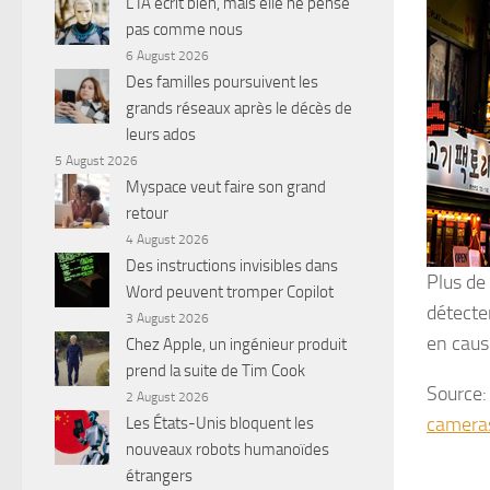
L’IA écrit bien, mais elle ne pense
pas comme nous
6 August 2026
Des familles poursuivent les
grands réseaux après le décès de
leurs ados
5 August 2026
Myspace veut faire son grand
retour
4 August 2026
Des instructions invisibles dans
Plus de
Word peuvent tromper Copilot
détecte
3 August 2026
en caus
Chez Apple, un ingénieur produit
prend la suite de Tim Cook
Source
2 August 2026
cameras
Les États-Unis bloquent les
nouveaux robots humanoïdes
étrangers