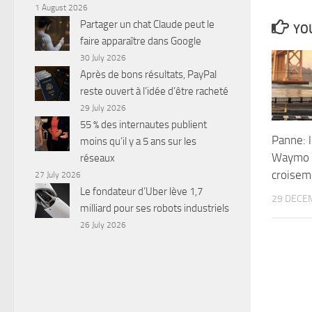
1 August 2026
Partager un chat Claude peut le
YOU
faire apparaître dans Google
30 July 2026
Après de bons résultats, PayPal
reste ouvert à l’idée d’être racheté
29 July 2026
55 % des internautes publient
Panne: l
moins qu’il y a 5 ans sur les
Waymo s
réseaux
croisem
27 July 2026
Le fondateur d’Uber lève 1,7
29 DECE
milliard pour ses robots industriels
26 July 2026