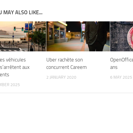
 MAY ALSO LIKE...
es véhicules
Uber rachète son
OpenOffice
’arrêtent aux
concurrent Careem
ans
ents
2 JANUARY 2020
6 MAY 2025
MBER 2025