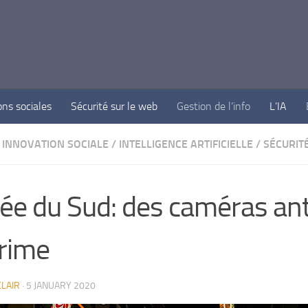
ons sociales
Sécurité sur le web
Gestion de l’info
L’IA
INNOVATION SOCIALE
/
INTELLIGENCE ARTIFICIELLE
/
SÉCURIT
ée du Sud: des caméras ant
crime
LAIR
·
5 JANUARY 2020