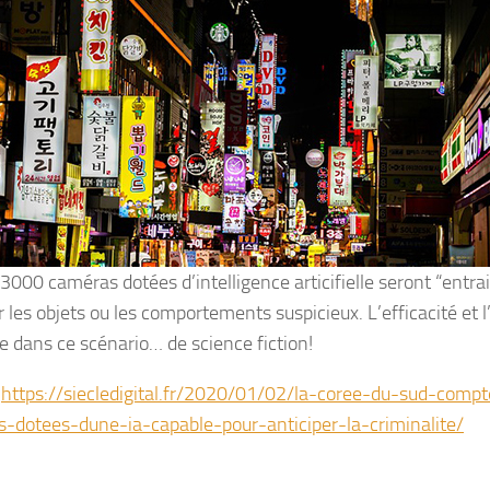
 3000 caméras dotées d’intelligence articifielle seront “entra
r les objets ou les comportements suspicieux. L’efficacité et 
e dans ce scénario… de science fiction!
:
https://siecledigital.fr/2020/01/02/la-coree-du-sud-compte
-dotees-dune-ia-capable-pour-anticiper-la-criminalite/