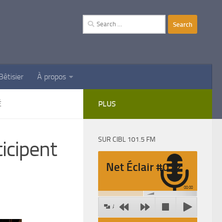
Search
for:
Bêtisier
À propos
É
PLUS
SUR CIBL 101.5 FM
icipent
Net Éclair #012
00:00
Agrandir