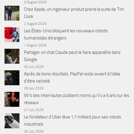
3 August 2026
Chez Apple, un ingénieur produit prend la suite de Tim
Cook
2 August 2026
Les États-Unis bloquent les nouveaux robots
humanoïdes étrangers
1 August 2026
Partager un chat Claude peut le faire apparaître dans
Google
30 July 2026
Après de bons résultats, PayPal reste ouvert à l’idée
d’être racheté
29 July 2026
55 % des internautes publient moins qu’il y a 5 ans sur les
réseaux
27 July 2026
Le fondateur d’Uber lève 1,7 milliard pour ses robots
industriels
26 July 2026