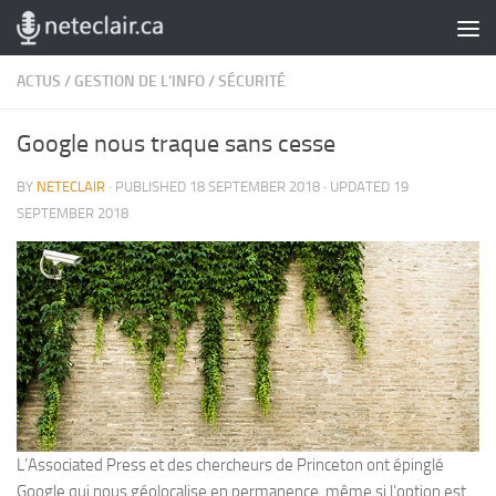
Skip to content
ACTUS
/
GESTION DE L'INFO
/
SÉCURITÉ
Google nous traque sans cesse
BY
NETECLAIR
· PUBLISHED
18 SEPTEMBER 2018
· UPDATED
19
SEPTEMBER 2018
L’Associated Press et des chercheurs de Princeton ont épinglé
Google qui nous géolocalise en permanence, même si l’option est