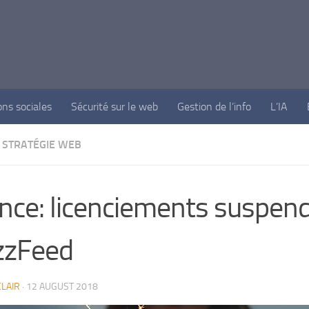
ons sociales
Sécurité sur le web
Gestion de l’info
L’IA
STRATÉGIE WEB
nce: licenciements suspen
zzFeed
LAIR
·
12 AUGUST 2018