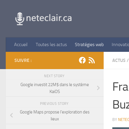
Skip to content
Accueil
Toutes les actus
Stratégies web
Innovati
SUIVRE :
ACTUS
/
NEXT STORY
Fra
Google investit 22M$ dans le système
KaiOS
Bu
PREVIOUS STORY
Google Maps propose l’exploration des
lieux
BY
NETEC