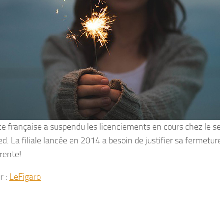
ice française a suspendu les licenciements en cours chez le s
d. La filiale lancée en 2014 a besoin de justifier sa fermetu
rente!
r :
LeFigaro