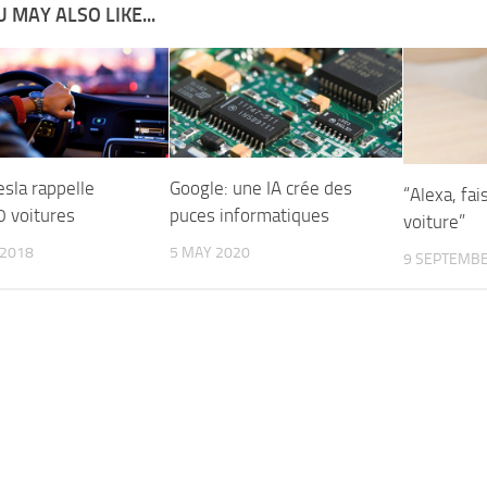
 MAY ALSO LIKE...
sla rappelle
Google: une IA crée des
“Alexa, fai
 voitures
puces informatiques
voiture”
 2018
5 MAY 2020
9 SEPTEMBE