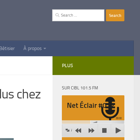
Search
for:
Bêtisier
À propos
PLUS
SUR CIBL 101.5 FM
dus chez
Net Éclair #012
00:00
Agrandir