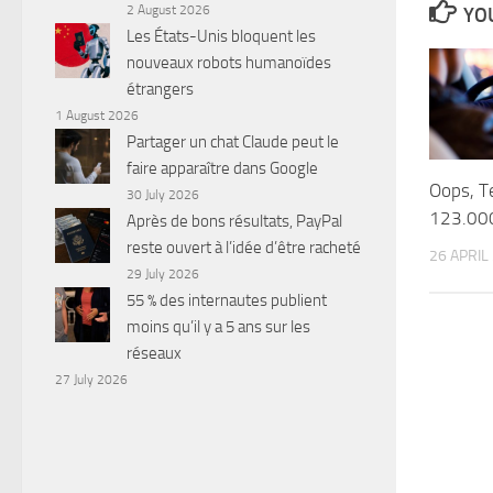
2 August 2026
YOU
Les États-Unis bloquent les
nouveaux robots humanoïdes
étrangers
1 August 2026
Partager un chat Claude peut le
faire apparaître dans Google
Oops, Te
30 July 2026
123.000
Après de bons résultats, PayPal
reste ouvert à l’idée d’être racheté
26 APRIL
29 July 2026
55 % des internautes publient
moins qu’il y a 5 ans sur les
réseaux
27 July 2026